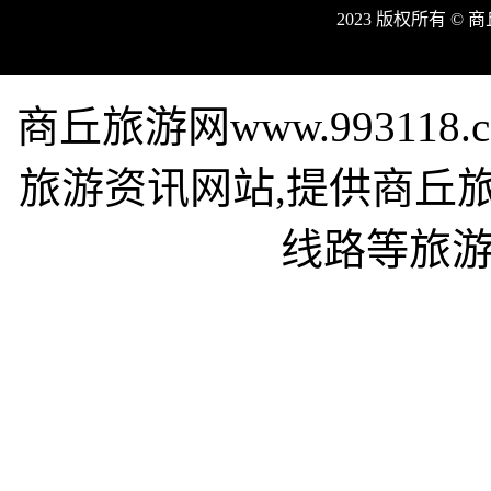
2023 版权所有 ©
商丘旅游网www.99311
旅游资讯网站,提供商丘
线路等旅