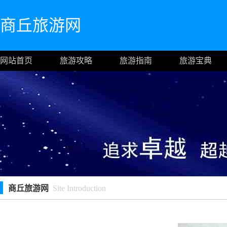
商丘旅游网
网站首页
旅游攻略
旅游指南
旅游宝典
商丘旅游网
Site Introduction